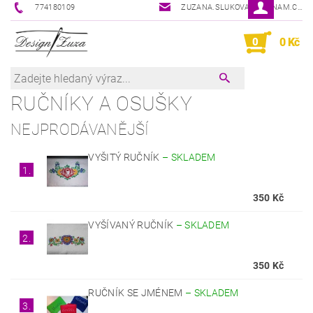
774180109
ZUZANA.SLUKOVA@SEZNAM.CZ
0
0 Kč
RUČNÍKY A OSUŠKY
NEJPRODÁVANĚJŠÍ
VYŠITÝ RUČNÍK
–
SKLADEM
1.
350 Kč
VYŠÍVANÝ RUČNÍK
–
SKLADEM
2.
350 Kč
RUČNÍK SE JMÉNEM
–
SKLADEM
3.