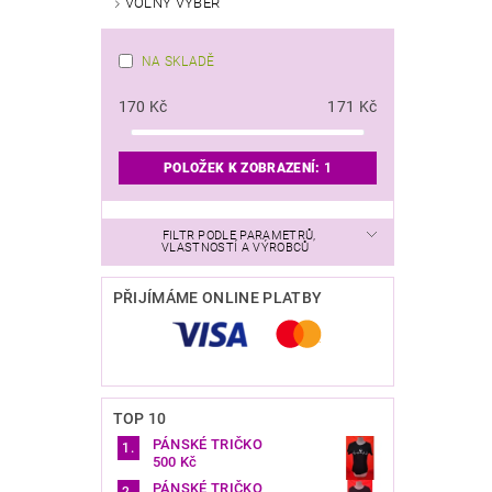
VOLNÝ VÝBĚR
NA SKLADĚ
170
Kč
171
Kč
POLOŽEK K ZOBRAZENÍ:
1
FILTR PODLE PARAMETRŮ,
VLASTNOSTÍ A VÝROBCŮ
PŘIJÍMÁME ONLINE PLATBY
TOP 10
PÁNSKÉ TRIČKO
500 Kč
PÁNSKÉ TRIČKO