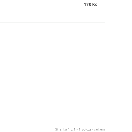
170 Kč
1
1
1
Stránka
z
-
položek celkem