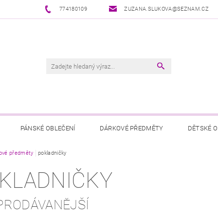
774180109
ZUZANA.SLUKOVA@SEZNAM.CZ
PÁNSKÉ OBLEČENÍ
DÁRKOVÉ PŘEDMĚTY
DĚTSKÉ O
ové předměty
pokladničky
KLADNIČKY
PRODÁVANĚJŠÍ