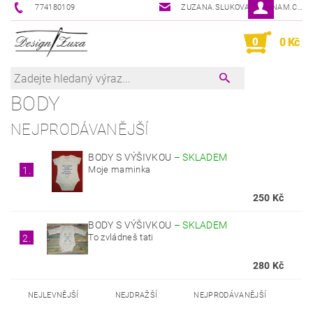
774180109
ZUZANA.SLUKOVA@SEZNAM.CZ
0
0 Kč
BODY
NEJPRODÁVANĚJŠÍ
BODY S VÝŠIVKOU
–
SKLADEM
Moje maminka
1.
250 Kč
BODY S VÝŠIVKOU
–
SKLADEM
To zvládneš tati
2.
280 Kč
NEJLEVNĚJŠÍ
NEJDRAŽŠÍ
NEJPRODÁVANĚJŠÍ