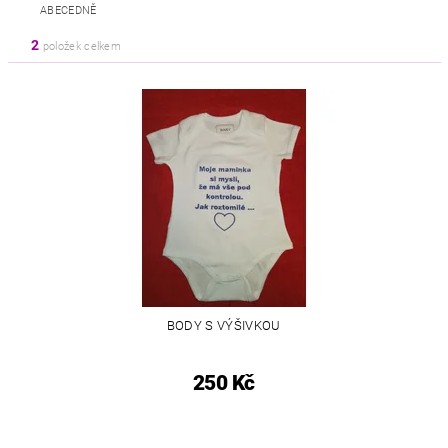
ABECEDNĚ
2
položek celkem
BODY S VÝŠIVKOU
250 Kč