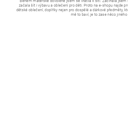
Během mateřské dovolené jsem se vrátila k šití. Začínala jsem 
začala šít i výbavu a oblečení pro děti. Proto na e-shopu najde prv
dětské oblečení, doplňky nejen pro dospělé a dárkové předměty, kt
mě to baví, je to zase něco jiného 