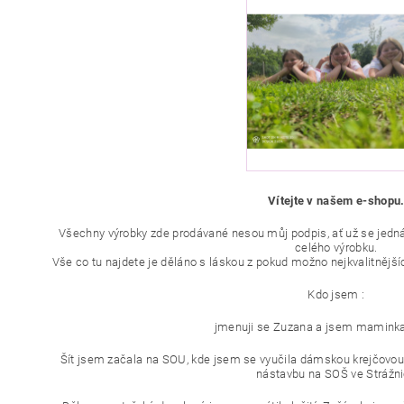
Vítejte v našem e-shopu
Všechny výrobky zde prodávané nesou můj podpis, ať už se jedná 
celého výrobku.
Vše co tu najdete je děláno s láskou z pokud možno nejkvalitnějšíc
Kdo jsem :
jmenuji se Zuzana a jsem maminka
Šít jsem začala na SOU, kde jsem se vyučila dámskou krejčovou
nástavbu na SOŠ ve Strážni