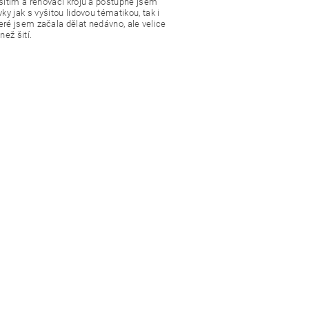
šitím a renovací krojů a postupně jsem
ky jak s vyšitou lidovou tématikou, tak i
eré jsem začala dělat nedávno, ale velice
než šití.