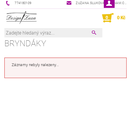
774180109
ZUZANA.SLUKOVA@SEZNAM.CZ
0
0 Kč
BRYNDÁKY
Záznamy nebyly nalezeny...