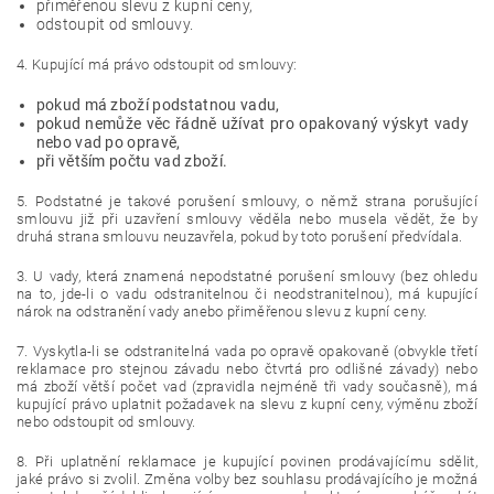
přiměřenou slevu z kupní ceny,
odstoupit od smlouvy.
4. Kupující má právo odstoupit od smlouvy:
pokud má zboží podstatnou vadu,
pokud nemůže věc řádně užívat pro opakovaný výskyt vady
nebo vad po opravě,
při větším počtu vad zboží.
5. Podstatné je takové porušení smlouvy, o němž strana porušující
smlouvu již při uzavření smlouvy věděla nebo musela vědět, že by
druhá strana smlouvu neuzavřela, pokud by toto porušení předvídala.
3. U vady, která znamená nepodstatné porušení smlouvy (bez ohledu
na to, jde-li o vadu odstranitelnou či neodstranitelnou), má kupující
nárok na odstranění vady anebo přiměřenou slevu z kupní ceny.
7. Vyskytla-li se odstranitelná vada po opravě opakovaně (obvykle třetí
reklamace pro stejnou závadu nebo čtvrtá pro odlišné závady) nebo
má zboží větší počet vad (zpravidla nejméně tři vady současně), má
kupující právo uplatnit požadavek na slevu z kupní ceny, výměnu zboží
nebo odstoupit od smlouvy.
8. Při uplatnění reklamace je kupující povinen prodávajícímu sdělit,
jaké právo si zvolil. Změna volby bez souhlasu prodávajícího je možná