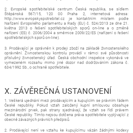
2. Evropské spotřebitelské centrum Česká republika, se sídlem
Štěpánská 567/15, 120 00 Praha 2, internetová adresa:
http://www.evropskyspotrebitel.cz je kontaktním místem podle
Nařízení Evropského parlamentu a Rady (EU) č. 524/2013 ze dne 21.
května 2013 o řešení spotřebitelských sporů on-line a o změně
nařízení (ES) č. 2006/2004 a směrnice 2009/22/ES (nařízení o řešení
spotřebitelských sporů on-line).
3. Prodávající je oprávněn k prodeji zboží na základě živnostenského
oprávnění. Živnostenskou kontrolu provádí v rámci své působnosti
příslušný živnostenský úřad. Česká obchodní inspekce vykonává ve
vymezeném rozsahu mimo jiné dozor nad dodržováním zákona č.
634/1992 Sb., o ochraně spotřebitele.
X.
ZÁVĚREČNÁ USTANOVENÍ
1. Veškerá ujednání mezi prodávajícím a kupujícím se právním řádem
České republiky. Pokud vztah založený kupní smlouvou obsahuje
mezinárodní prvek, pak strany sjednávají, že vztah se řídí právem
České republiky. Tímto nejsou dotčena práva spotřebitele vyplývající z
obecně závazných právních předpisů.
2. Prodávající není ve vztahu ke kupujícímu vázán žádnými kodexy