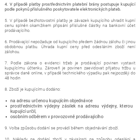
4. V případě platby prostřednictvím platební brány postupuje kupující
podle pokynů příslušného poskytovatele elektronických plateb.
5. V případě bezhotovostní platby je závazek kupujícího uhradit kupní
cenu splněn okamžikem připsání příslušné částky na bankovní účet
prodávajícího.
6. Prodávající nepožaduje od kupujícího předem žádnou zálohu či jinou
obdobnou platbu. Úhrada kupní ceny před odesláním zboží není
zálohou.
7. Podle zákona o evidenci tržeb je prodávající povinen vystavit
kupujícímu účtenku. Zároveň je povinen zaevidovat přijatou tržbu u
správce daně online, v případě technického výpadku pak nejpozději do
48 hodin
8. Zboží je kupujícímu dodáno:
na adresu určenou kupujícím objednávce
prostřednictvím výdejny zásilek na adresu výdejny, kterou
kupující určil,
osobním odběrem v provozovně prodávajícího
9.
Volba způsobu dodání se provádí během objednávání zboží.
10. Náklady na dodání zboží v závislosti na způsobu odeslání a