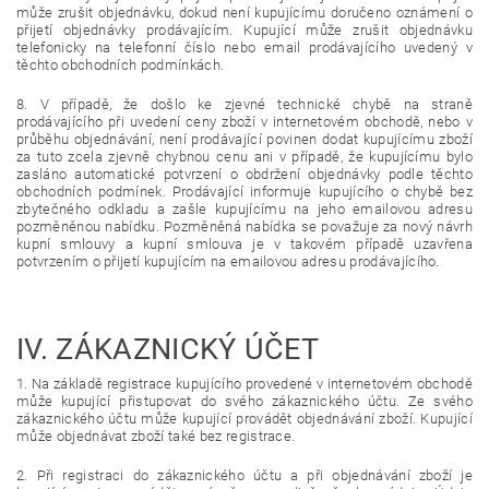
může zrušit objednávku, dokud není kupujícímu doručeno oznámení o
přijetí objednávky prodávajícím. Kupující může zrušit objednávku
telefonicky na telefonní číslo nebo email prodávajícího uvedený v
těchto obchodních podmínkách.
8. V případě, že došlo ke zjevné technické chybě na straně
prodávajícího při uvedení ceny zboží v internetovém obchodě, nebo v
průběhu objednávání, není prodávající povinen dodat kupujícímu zboží
za tuto zcela zjevně chybnou cenu ani v případě, že kupujícímu bylo
zasláno automatické potvrzení o obdržení objednávky podle těchto
obchodních podmínek. Prodávající informuje kupujícího o chybě bez
zbytečného odkladu a zašle kupujícímu na jeho emailovou adresu
pozměněnou nabídku. Pozměněná nabídka se považuje za nový návrh
kupní smlouvy a kupní smlouva je v takovém případě uzavřena
potvrzením o přijetí kupujícím na emailovou adresu prodávajícího.
IV.
ZÁKAZNICKÝ ÚČET
1. Na základě registrace kupujícího provedené v internetovém obchodě
může kupující přistupovat do svého zákaznického účtu. Ze svého
zákaznického účtu může kupující provádět objednávání zboží. Kupující
může objednávat zboží také bez registrace.
2. Při registraci do zákaznického účtu a při objednávání zboží je