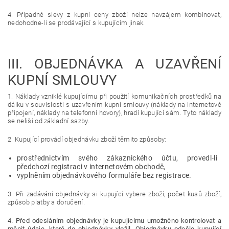
4. Případné slevy z kupní ceny zboží nelze navzájem kombinovat,
nedohodne-li se prodávající s kupujícím jinak.
III.
OBJEDNÁVKA A UZAVŘENÍ
KUPNÍ SMLOUVY
1. Náklady vzniklé kupujícímu při použití komunikačních prostředků na
dálku v souvislosti s uzavřením kupní smlouvy (náklady na internetové
připojení, náklady na telefonní hovory), hradí kupující sám. Tyto náklady
se neliší od základní sazby.
2. Kupující provádí objednávku zboží těmito způsoby:
prostřednictvím svého zákaznického účtu, provedl-li
předchozí registraci v internetovém obchodě,
vyplněním objednávkového formuláře bez registrace.
3. Při zadávání objednávky si kupující vybere zboží, počet kusů zboží,
způsob platby a doručení.
4. Před odesláním objednávky je kupujícímu umožněno kontrolovat a
měnit údaje, které do objednávky vložil. Objednávku odešle kupující