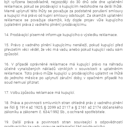
být vyřízena bezodkladně, nejpozději do 30 dnů ode dne uplatnění
reklamace, pokud se prodávající s kupujícím nedohodne na delší lhůtě.
Marné uplynutí této lhůty se považuje za podstatné porušení smlouvy
a kupující má právo od kupní smlouvy odstoupit. Za okamžik uplatnění
reklamace se považuje okamžik, kdy dojde projev vůle kupujícího
(uplatnění práva z vadného plnění) prodávajícímu.
14. Prodávající písemně informuje kupujícího o výsledku reklamace.
15. Právo z vadného plnění kupujícímu nenáleží, pokud kupující před
převzetím věci věděl, že věc má vadu, anebo pokud kupující vadu sám
způsobil.
16. V případě oprávněné reklamace má kupující právo na náhradu
účelně vynaložených nákladů vzniklých v souvislosti s uplatněním
reklamace. Toto právo může kupující u prodávajícího uplatnit ve lhůtě
do jednoho měsíce po uplynutí záruční doby, v opačném případě ho
soud nemusí přiznat.
17. Volbu způsobu reklamace má kupující.
18. Práva a povinnosti smluvních stran ohledně práv z vadného plnění
se řídí § 1914 až 1925, § 2099 až 2117 a § 2161 až 2174 občanského
zákoníku a zákonem č. 634/1992 Sb., o ochraně spotřebitele.
19. Další práva a povinnosti stran související s odpovědností
prodávajícího za vady upravuje reklamační řád prodávajícího.