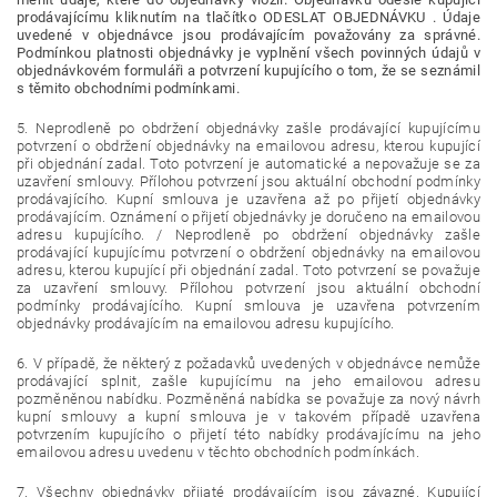
prodávajícímu kliknutím na tlačítko ODESLAT OBJEDNÁVKU . Údaje
uvedené v objednávce jsou prodávajícím považovány za správné.
Podmínkou platnosti objednávky je vyplnění všech povinných údajů v
objednávkovém formuláři a potvrzení kupujícího o tom, že se seznámil
s těmito obchodními podmínkami.
5. Neprodleně po obdržení objednávky zašle prodávající kupujícímu
potvrzení o obdržení objednávky na emailovou adresu, kterou kupující
při objednání zadal. Toto potvrzení je automatické a nepovažuje se za
uzavření smlouvy. Přílohou potvrzení jsou aktuální obchodní podmínky
prodávajícího. Kupní smlouva je uzavřena až po přijetí objednávky
prodávajícím. Oznámení o přijetí objednávky je doručeno na emailovou
adresu kupujícího. / Neprodleně po obdržení objednávky zašle
prodávající kupujícímu potvrzení o obdržení objednávky na emailovou
adresu, kterou kupující při objednání zadal. Toto potvrzení se považuje
za uzavření smlouvy. Přílohou potvrzení jsou aktuální obchodní
podmínky prodávajícího. Kupní smlouva je uzavřena potvrzením
objednávky prodávajícím na emailovou adresu kupujícího.
6. V případě, že některý z požadavků uvedených v objednávce nemůže
prodávající splnit, zašle kupujícímu na jeho emailovou adresu
pozměněnou nabídku. Pozměněná nabídka se považuje za nový návrh
kupní smlouvy a kupní smlouva je v takovém případě uzavřena
potvrzením kupujícího o přijetí této nabídky prodávajícímu na jeho
emailovou adresu uvedenu v těchto obchodních podmínkách.
7. Všechny objednávky přijaté prodávajícím jsou závazné. Kupující