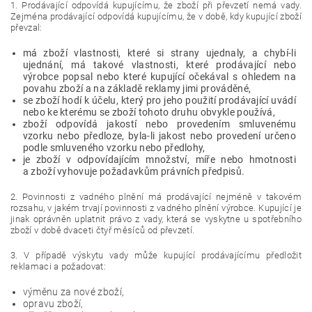
1. Prodávající odpovídá kupujícímu, že zboží při převzetí nemá vady.
Zejména prodávající odpovídá kupujícímu, že v době, kdy kupující zboží
převzal:
má zboží vlastnosti, které si strany ujednaly, a chybí-li
ujednání, má takové vlastnosti, které prodávající nebo
výrobce popsal nebo které kupující očekával s ohledem na
povahu zboží a na základě reklamy jimi prováděné,
se zboží hodí k účelu, který pro jeho použití prodávající uvádí
nebo ke kterému se zboží tohoto druhu obvykle používá,
zboží odpovídá jakostí nebo provedením smluvenému
vzorku nebo předloze, byla-li jakost nebo provedení určeno
podle smluveného vzorku nebo předlohy,
je zboží v odpovídajícím množství, míře nebo hmotnosti
a
zboží vyhovuje požadavkům právních předpisů.
2. Povinnosti z vadného plnění má prodávající nejméně v takovém
rozsahu, v jakém trvají povinnosti z vadného plnění výrobce. Kupující je
jinak oprávněn uplatnit právo z vady, která se vyskytne u spotřebního
zboží v době dvaceti čtyř měsíců od převzetí.
3. V případě výskytu vady může kupující prodávajícímu předložit
reklamaci a požadovat:
výměnu za nové zboží,
opravu zboží,