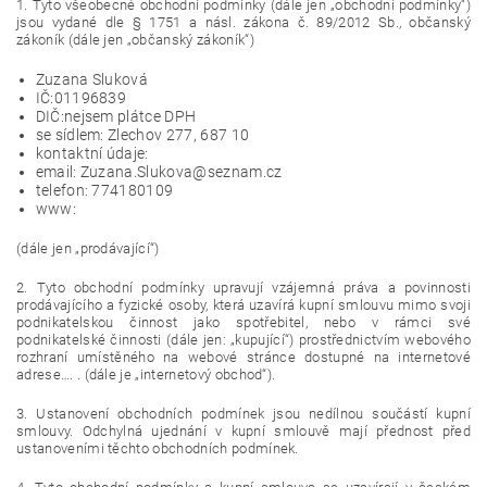
1. Tyto všeobecné obchodní podmínky (dále jen „obchodní podmínky“)
jsou vydané dle § 1751 a násl. zákona č. 89/2012 Sb., občanský
zákoník (dále jen „občanský zákoník“)
Zuzana Sluková
IČ:01196839
DIČ:nejsem plátce DPH
se sídlem: Zlechov 277, 687 10
kontaktní údaje:
email: Zuzana.Slukova@seznam.cz
telefon: 774180109
www:
(dále jen „prodávající“)
2. Tyto obchodní podmínky upravují vzájemná práva a povinnosti
prodávajícího a fyzické osoby, která uzavírá kupní smlouvu mimo svoji
podnikatelskou činnost jako spotřebitel, nebo v rámci své
podnikatelské činnosti (dále jen: „kupující“) prostřednictvím webového
rozhraní umístěného na webové stránce dostupné na internetové
adrese…. . (dále je „internetový obchod“).
3. Ustanovení obchodních podmínek jsou nedílnou součástí kupní
smlouvy. Odchylná ujednání v kupní smlouvě mají přednost před
ustanoveními těchto obchodních podmínek.