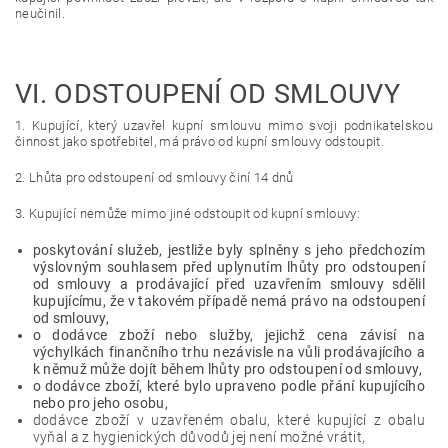
neučinil.
VI.
ODSTOUPENÍ OD SMLOUVY
1. Kupující, který uzavřel kupní smlouvu mimo svoji podnikatelskou
činnost jako spotřebitel, má právo od kupní smlouvy odstoupit.
2. Lhůta pro odstoupení od smlouvy činí 14 dnů
3. Kupující nemůže mimo jiné odstoupit od kupní smlouvy:
poskytování služeb, jestliže byly splněny s jeho předchozím
výslovným souhlasem před uplynutím lhůty pro odstoupení
od smlouvy a prodávající před uzavřením smlouvy sdělil
kupujícímu, že v takovém případě nemá právo na odstoupení
od smlouvy,
o dodávce zboží nebo služby, jejichž cena závisí na
výchylkách finančního trhu nezávisle na vůli prodávajícího a
k němuž může dojít během lhůty pro odstoupení od smlouvy,
o dodávce zboží, které bylo upraveno podle přání kupujícího
nebo pro jeho osobu,
dodávce zboží v uzavřeném obalu, které kupující z obalu
vyňal a z hygienických důvodů jej není možné vrátit,