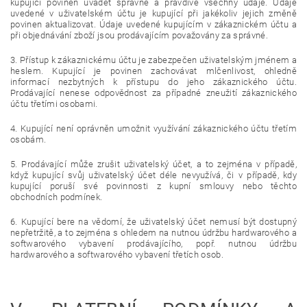
kupující povinen uvádět správně a pravdivě všechny údaje. Údaje
uvedené v uživatelském účtu je kupující při jakékoliv jejich změně
povinen aktualizovat. Údaje uvedené kupujícím v zákaznickém účtu a
při objednávání zboží jsou prodávajícím považovány za správné.
3. Přístup k zákaznickému účtu je zabezpečen uživatelským jménem a
heslem. Kupující je povinen zachovávat mlčenlivost, ohledně
informací nezbytných k přístupu do jeho zákaznického účtu.
Prodávající nenese odpovědnost za případné zneužití zákaznického
účtu třetími osobami.
4. Kupující není oprávněn umožnit využívání zákaznického účtu třetím
osobám.
5. Prodávající může zrušit uživatelský účet, a to zejména v případě,
když kupující svůj uživatelský účet déle nevyužívá, či v případě, kdy
kupující poruší své povinnosti z kupní smlouvy nebo těchto
obchodních podmínek.
6. Kupující bere na vědomí, že uživatelský účet nemusí být dostupný
nepřetržitě, a to zejména s ohledem na nutnou údržbu hardwarového a
softwarového vybavení prodávajícího, popř. nutnou údržbu
hardwarového a softwarového vybavení třetích osob.