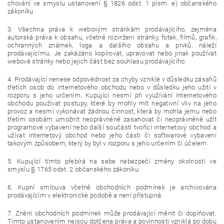
chování ve smyslu ustanovení § 1826 odst. 1 písm. e) občanského
zákoníku.
3. Všechna práva k webovým stránkám prodávajícího, zejména
autorská práva k obsahu, včetně rozvržení stránky, fotek, filmů, grafik,
ochranných známek, loga a dalšího obsahu a prvků, náleží
prodávajícímu. Je zakázáno kopírovat, upravovat nebo jinak používat
webové stránky nebo jejich část bez souhlasu prodávajícího.
4. Prodávající nenese odpovědnost za chyby vzniklé v důsledku zásahů
třetích osob do internetového obchodu nebo v důsledku jeho užití v
rozporu s jeho určením. Kupující nesmí při využívání internetového
obchodu používat postupy, které by mohly mít negativní vliv na jeho
provoz a nesmí vykonávat žádnou činnost, která by mohla jemu nebo
třetím osobám umožnit neoprávněně zasahovat či neoprávněně užít
programové vybavení nebo další součásti tvořící internetový obchod a
užívat internetový obchod nebo jeho části či softwarové vybavení
takovým způsobem, který by byl v rozporu s jeho určením či účelem.
5. Kupující tímto přebírá na sebe nebezpečí změny okolností ve
smyslu § 1765 odst. 2 občanského zákoníku.
6. Kupní smlouva včetně obchodních podmínek je archivována
prodávajícím v elektronické podobě a není přístupná.
7. Znění obchodních podmínek může prodávající měnit či doplňovat.
Tímto ustanovením nejsou dotčena práva a povinnosti vzniklá po dobu