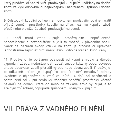
který prodávající nabízí, vrátí prodávající kupujícímu náklady na dodání
zboží ve výši odpovídající nejlevnějšímu nabízenému způsobu dodání
zboží.
9. Odstoupí-li kupující od kupní smlouvy, není prodávající povinen vrátit
přijaté peněžní prostředky kupujícímu dříve, než mu kupující zboží
předá nebo prokáže, že zboží prodávajícímu odeslal.
10. Zboží musí vrátit kupující prodávajícímu nepoškozené,
neopotřebené a neznečištěné a je-li to možné, v původním obalu.
Nárok na náhradu škody vzniklé na zboží je prodávající oprávněn
jednostranně započíst proti nároku kupujícího na vrácení kupní ceny.
11. Prodávající je oprávněn odstoupit od kupní smlouvy z důvodu
vyprodání zásob, nedostupnosti zboží, anebo když výrobce, dovozce
anebo dodavatel zboží přerušil výrobu nebo dovoz zboží. Prodávající
bezodkladně informuje kupujícího prostřednictví emailové adresy
uvedené v objednávce a vrátí ve lhůtě 14 dnů od oznámení o
odstoupení od kupní smlouvy všechny peněžní prostředky včetně
nákladů na dodání, které od něho na základě smlouvy přijal, a to
stejným způsobem, popřípadě způsobem určeným kupujícím.
VII.
PRÁVA Z VADNÉHO PLNĚNÍ