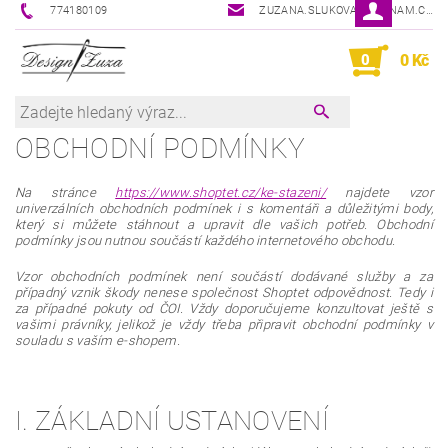
774180109
ZUZANA.SLUKOVA@SEZNAM.CZ
0
0 Kč
OBCHODNÍ PODMÍNKY
Na stránce
https://www.shoptet.cz/ke-stazeni/
najdete vzor
univerzálních obchodních podmínek i s komentáři a důležitými body,
který si můžete stáhnout a upravit dle vašich potřeb. Obchodní
podmínky jsou nutnou součástí každého internetového obchodu.
Vzor obchodních podmínek není součástí dodávané služby a za
případný vznik škody nenese společnost Shoptet odpovědnost. Tedy i
za případné pokuty od ČOI. Vždy doporučujeme konzultovat ještě s
vašimi právníky, jelikož je vždy třeba připravit obchodní podmínky v
souladu s vaším e-shopem.
I. ZÁKLADNÍ USTANOVENÍ