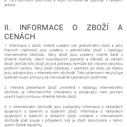
4. Tyto obchodní podmínky a kupní smlouva se uzavírají v českém
jazyce.
II.
INFORMACE O ZBOŽÍ A
CENÁCH
1. Informace o zboží, včetně uvedení cen jednotlivého zboží a jeho
hlavních vlastností jsou uvedeny u jednotlivého zboží v katalogu
internetového obchodu. Ceny zboží jsou uvedeny včetně daně z
přidané hodnoty, všech souvisejících poplatků a nákladů za vrácení
zboží, jestliže toto zboží ze své podstaty nemůže být vráceno obvyklou
poštovní cestou. Ceny zboží zůstávají v platnosti po dobu, po kterou
jsou zobrazovány v internetovém obchodě. Toto ustanovení nevylučuje
sjednání kupní smlouvy za individuálně sjednaných podmínek.
2. Veškerá prezentace zboží umístěná v katalogu internetového
obchodu je informativního charakteru a prodávající není povinen
uzavřít kupní smlouvu ohledně tohoto zboží.
3. V internetovém obchodě jsou zveřejněny informace o nákladech
spojených s balením a dodáním zboží. Informace o nákladech
spojených s balením a dodáním zboží uvedené v internetovém
obchodě platí pouze v případech, kdy je zboží doručováno v rámci
území České republiky.