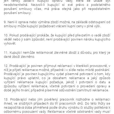
jen tehdy, žádal-li kupující opravu vady, která se ukáže být
neodstranitelná. Nezvolí-li kupující si své právo z podstatného
porušení smlouvy včas, má práva stejná jako při nepodstatném
porušení smlouvy.
9. Není-li oprava nebo výměna zboží možná, na základě odstoupení od
smlouvy může kupující požadovat vrácení kupní ceny v plné výši.
10. Pokud prodávající prokáže, že kupující před převzetím o vadě zboží
věděl nebo ji sám způsobil, není prodávající povinen nároku kupujícího
vyhovět.
11. Kupující nemůže reklamovat zlevněné zboží z důvodu, pro který je
dané zboží zlevněno.
12. Prodávající je povinen přijmout reklamaci v kterékoli provozovně, v
níž je přijetí reklamace možné, případně i v sídle nebo místě podnikání.
Prodávající je povinen kupujícímu vydat písemné potvrzení o tom, kdy
kupující právo uplatnil, co je obsahem reklamace a jaký způsob
vyřízení reklamace kupující požaduje, jakož i potvrzení o datu a
způsobu vyřízení reklamace, včetně potvrzení o provedení opravy a
době jejího trvání, případně písemné odůvodnění zamítnutí reklamace.
13. Prodávající nebo jím pověřený pracovník rozhodne o reklamaci
ihned, ve složitých případech do tří pracovních dnů. Do této lhůty se
nezapočítává doba přiměřená podle druhu výrobku či služby potřebná k
odbornému posouzení vady. Reklamace včetně odstranění vady musí