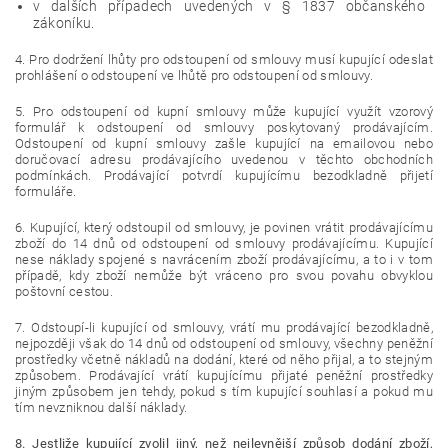
v dalších případech uvedených v § 1837 občanského
zákoníku.
4. Pro dodržení lhůty pro odstoupení od smlouvy musí kupující odeslat
prohlášení o odstoupení ve lhůtě pro odstoupení od smlouvy.
5. Pro odstoupení od kupní smlouvy může kupující využít vzorový
formulář k odstoupení od smlouvy poskytovaný prodávajícím.
Odstoupení od kupní smlouvy zašle kupující na emailovou nebo
doručovací adresu prodávajícího uvedenou v těchto obchodních
podmínkách. Prodávající potvrdí kupujícímu bezodkladně přijetí
formuláře.
6. Kupující, který odstoupil od smlouvy, je povinen vrátit prodávajícímu
zboží do 14 dnů od odstoupení od smlouvy prodávajícímu. Kupující
nese náklady spojené s navrácením zboží prodávajícímu, a to i v tom
případě, kdy zboží nemůže být vráceno pro svou povahu obvyklou
poštovní cestou.
7. Odstoupí-li kupující od smlouvy, vrátí mu prodávající bezodkladně,
nejpozději však do 14 dnů od odstoupení od smlouvy, všechny peněžní
prostředky včetně nákladů na dodání, které od něho přijal, a to stejným
způsobem. Prodávající vrátí kupujícímu přijaté peněžní prostředky
jiným způsobem jen tehdy, pokud s tím kupující souhlasí a pokud mu
tím nevzniknou další náklady.
8. Jestliže kupující zvolil jiný, než nejlevnější způsob dodání zboží,