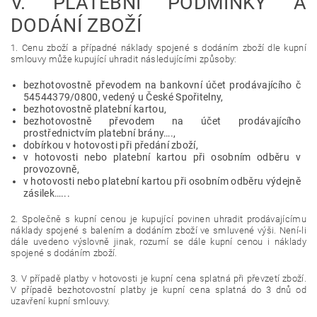
V.
PLATEBNÍ PODMÍNKY A
DODÁNÍ ZBOŽÍ
1. Cenu zboží a případné náklady spojené s dodáním zboží dle kupní
smlouvy může kupující uhradit následujícími způsoby:
bezhotovostně převodem na bankovní účet prodávajícího č
54544379/0800, vedený u České Spořitelny,
bezhotovostně platební kartou,
bezhotovostně převodem na účet prodávajícího
prostřednictvím platební brány….,
dobírkou v hotovosti při předání zboží,
v hotovosti nebo platební kartou při osobním odběru v
provozovně,
v hotovosti nebo platební kartou při osobním odběru výdejně
zásilek…...
2. Společně s kupní cenou je kupující povinen uhradit prodávajícímu
náklady spojené s balením a dodáním zboží ve smluvené výši. Není-li
dále uvedeno výslovně jinak, rozumí se dále kupní cenou i náklady
spojené s dodáním zboží.
3. V případě platby v hotovosti je kupní cena splatná při převzetí zboží.
V případě bezhotovostní platby je kupní cena splatná do 3 dnů od
uzavření kupní smlouvy.