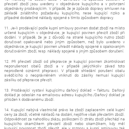
převzetí zboží jsou uvedeny v objednávce kupujícího a v potvrzení
objednávky prodávajícím. V případě, že je způsob dopravy smluven na
základě zvláštního požadavku kupujícího, nese kupující riziko a
případné dodatečné náklady spojené s tímto způsobem dopravy.
11. Je-li prodávající podle kupní smlouvy povinen dodat zboží na místo
určené kupujícím v objednávce, je kupující povinen převzít zboží při
dodání. V případě, že je z důvodů na straně kupujícího nutno zboží
doručovat opakovaně nebo jiným způsobem, než bylo uvedeno v
objednávce, je kupující povinen uhradit náklady spojené s opakovaným
doručováním zboží, resp. náklady spojené s jiným způsobem doručení.
12. Při převzetí zboží od přepravce je kupující povinen zkontrolovat
neporušenost obalů zboží a v případě jakýchkoliv závad toto
neprodleně oznámit přepravci. V případě shledání porušení obalu
svědčícího o neoprávněném vniknutí do zásilky nemusí kupující
zásilku od přepravce převzít.
13. Prodávající vystaví kupujícímu daňový doklad – fakturu. Daňový
doklad je odeslán na emailovou adresu kupujícího./Daňový doklad je
přiložen k dodávanému zboží.
14. Kupující nabývá vlastnické právo ke zboží zaplacením celé kupní
ceny za zboží, včetně nákladů na dodání, nejdříve však převzetím zboží.
Odpovědnost za nahodilou zkázu, poškození či ztrátu zboží přechází na
kupujícího okamžikem převzetí zboží nebo okamžikem, kdy měl
kupující povinnost zboží převzít, ale v rozporu s kupní smlouvou tak