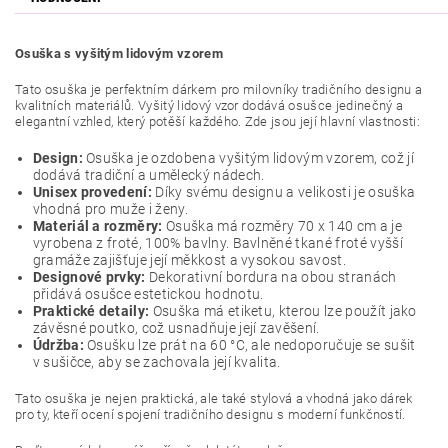
Osuška s vyšitým lidovým vzorem
Tato osuška je perfektním dárkem pro milovníky tradičního designu a
kvalitních materiálů. Vyšitý lidový vzor dodává osušce jedinečný a
elegantní vzhled, který potěší každého. Zde jsou její hlavní vlastnosti:
Design:
Osuška je ozdobena vyšitým lidovým vzorem, což jí
dodává tradiční a umělecký nádech.
Unisex provedení:
Díky svému designu a velikosti je osuška
vhodná pro muže i ženy.
Materiál a rozměry:
Osuška má rozměry 70 x 140 cm a je
vyrobena z froté, 100% bavlny. Bavlněné tkané froté vyšší
gramáže zajišťuje její měkkost a vysokou savost.
Designové prvky:
Dekorativní bordura na obou stranách
přidává osušce estetickou hodnotu.
Praktické detaily:
Osuška má etiketu, kterou lze použít jako
závěsné poutko, což usnadňuje její zavěšení.
Údržba:
Osušku lze prát na 60 °C, ale nedoporučuje se sušit
v sušičce, aby se zachovala její kvalita.
Tato osuška je nejen praktická, ale také stylová a vhodná jako dárek
pro ty, kteří ocení spojení tradičního designu s moderní funkčností.