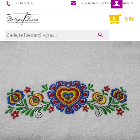
774180109
ZUZANA.SLUKOVA@SEZNAM.CZ
0
0 Kč