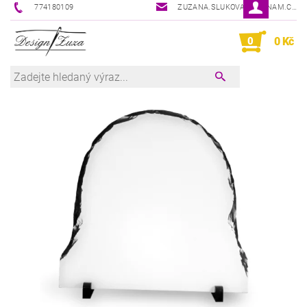
774180109
ZUZANA.SLUKOVA@SEZNAM.CZ
0
0 Kč