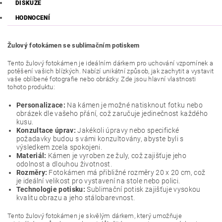
DISKUZE
HODNOCENÍ
Žulový fotokámen se sublimačním potiskem
Tento žulový fotokámen je ideálním dárkem pro uchování vzpomínek a
potěšení vašich blízkých. Nabízí unikátní způsob, jak zachytit a vystavit
vaše oblíbené fotografie nebo obrázky. Zde jsou hlavní vlastnosti
tohoto produktu:
Personalizace:
Na kámen je možné natisknout fotku nebo
obrázek dle vašeho přání, což zaručuje jedinečnost každého
kusu.
Konzultace úprav:
Jakékoli úpravy nebo specifické
požadavky budou s vámi konzultovány, abyste byli s
výsledkem zcela spokojeni.
Materiál:
Kámen je vyroben ze žuly, což zajišťuje jeho
odolnost a dlouhou životnost.
Rozměry:
Fotokámen má přibližné rozměry 20 x 20 cm, což
je ideální velikost pro vystavení na stole nebo polici.
Technologie potisku:
Sublimační potisk zajišťuje vysokou
kvalitu obrazu a jeho stálobarevnost.
Tento žulový fotokámen je skvělým dárkem, který umožňuje