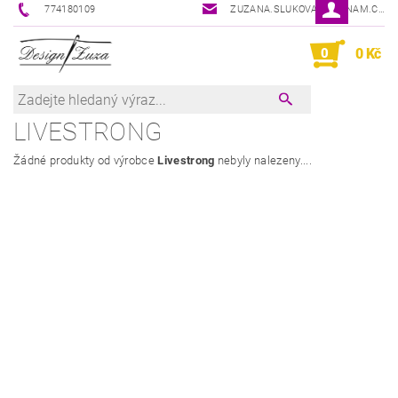
774180109
ZUZANA.SLUKOVA@SEZNAM.CZ
0
0 Kč
LIVESTRONG
Žádné produkty od výrobce
Livestrong
nebyly nalezeny....