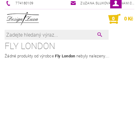
774180109
ZUZANA.SLUKOVA@SEZNAM.CZ
0
0 Kč
FLY LONDON
Žádné produkty od výrobce
Fly London
nebyly nalezeny....