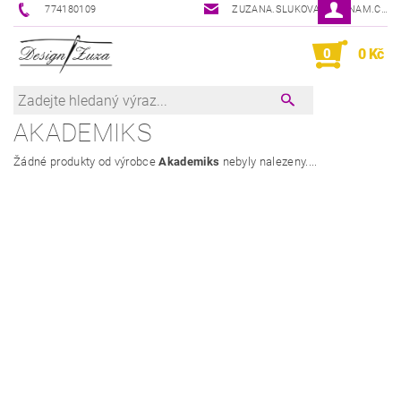
774180109
ZUZANA.SLUKOVA@SEZNAM.CZ
0
0 Kč
AKADEMIKS
Žádné produkty od výrobce
Akademiks
nebyly nalezeny....