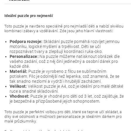
Ideální puzzle pro nejmenší
Toto puzzle je navrženo speciálně pro nejmladší děti a nabízí skvělou
kombinaci zábavy a vzdělávání. Zde jsou jeho hlavní vlastnosti:
Podpora rozvoje:
Skládání puzzle pomáhá rozvíjet jemnou
motoriku, logické myšlení a trpělivost. Děti se učí
rozpoznávat tvary a zlepšují koordinaci ruka-oko.
Personalizace:
Na puzzle můžeme natisknout obrázek dle
vašeho zadání, což z něj činí jedinečný a osobní dárek pro
každé dítě.
Materiál:
Puzzle je vyrobeno z filcu se sublimačním
potiskem. Filc je odolnější než lepenka, což znamená, že se
tak snadno nezlomí a vydrží i hrubější zacházení.
Velikost:
Velikost puzzle je A4, což je ideální pro malé dětské
ruce a snadné skladování.
Vhodnost:
Puzzle je vhodné pro děti od 3 let, což zajišťuje, že
je bezpečné a přizpůsobené jejich schopnostem.
Toto puzzle je perfektní volbou pro děti, které se teprve učí skládat, a
díky své odolnosti a možnosti personalizace je ideálním dárkem pro
malé průzkumníky.