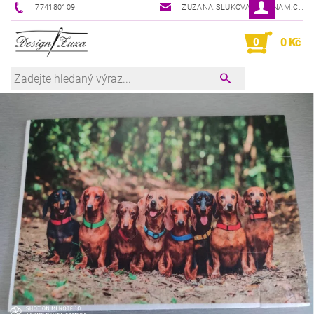
774180109
ZUZANA.SLUKOVA@SEZNAM.CZ
0
0 Kč