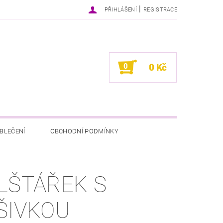
|
PŘIHLÁŠENÍ
REGISTRACE
0
0 Kč
BLEČENÍ
OBCHODNÍ PODMÍNKY
LŠTÁŘEK S
ŠIVKOU