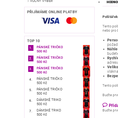
VOLNÝ VÝBĚR
HODNO
PŘIJÍMÁME ONLINE PLATBY
Polštářek
Tento pol
nebo pro č
Perso
TOP 10
požado
PÁNSKÉ TRIČKO
Náhle
500 Kč
budete
PÁNSKÉ TRIČKO
Rychl
500 Kč
adres
Veliko
PÁNSKÉ TRIČKO
vlákna
500 Kč
Bezpe
PÁNSKÉ TRIČKO
500 Kč
Tento pol
PÁNSKÉ TRIČKO
500 Kč
Buďte prvn
DÁMSKÉ TRIKO
500 Kč
Přid
DÁMSKÉ TRIKO
Buďte prvn
500 Kč