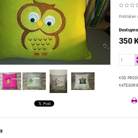
Polštářek 
Dostupno
350 
KÓD PROD
KATEGORI
ZE