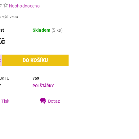
Neohodnoceno
s výšivkou
st
Skladem
(5 ks)
Kč
UKTU
759
E
POLŠTÁŘKY
Tisk
Dotaz