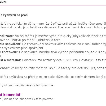
CENÍ
 s výšivkou na přání
štářek je perfektním dárkem pro různé příležitosti, ať už hledáte něco spe
leny rodiny jako jsou babička a dědeček. Zde jsou hlavní vlastnosti tohoto p
nalizace:
Na polštářek je možné vyšít prakticky jakýkoliv obrázek a t
vanou barvu polštářku, obrázek a text.
d a schválení:
Po zpracování návrhu vám zašleme na e-mail náhled vý
 s výsledkem plně spokojeni.
é zhotovení:
Po schválení návrhu trvá výroba polštářku pouze 2-3 dny
u.
st a materiál:
Polštářek má rozměry cca 35x35 cm. Povlak je ušitý z f
.
čnost:
Veškerý použitý materiál splňuje atesty pro děti do 3 let, což z
štářek s výšivkou na přání je nejen praktickým, ale i osobním dárkem, který
í, kdo napíše příspěvek k této položce.
at komentář
í, kdo napíše příspěvek k této položce.