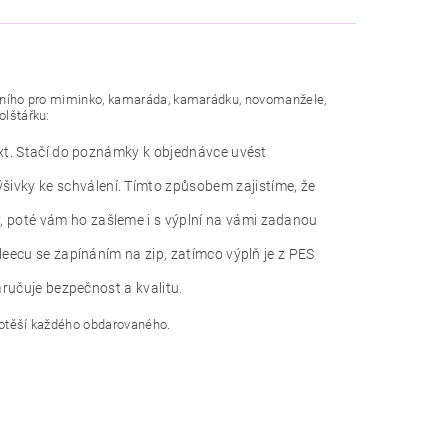
ciálního pro miminko, kamaráda, kamarádku, novomanžele,
olštářku:
ext. Stačí do poznámky k objednávce uvést
šivky ke schválení. Tímto způsobem zajistíme, že
, poté vám ho zašleme i s výplní na vámi zadanou
leecu se zapínáním na zip, zatímco výplň je z PES
aručuje bezpečnost a kvalitu.
 potěší každého obdarovaného.